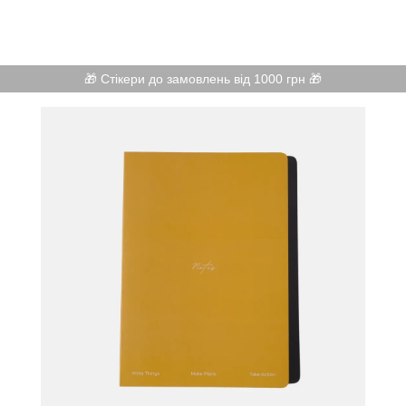
🎁 Стікери до замовлень від 1000 грн 🎁