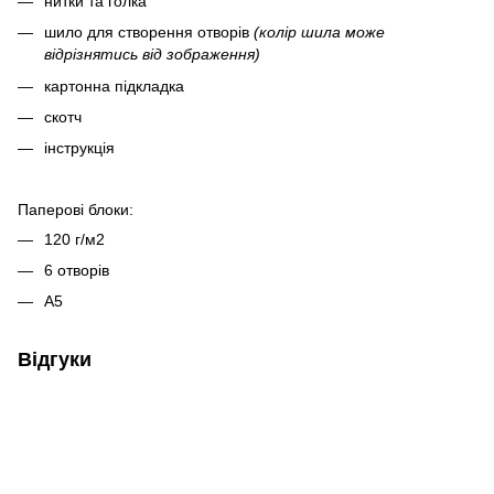
нитки та голка
шило для створення отворів
(колір шила може
відрізнятись від зображення)
картонна підкладка
скотч
інструкція
Паперові блоки:
120 г/м2
6 отворів
А5
Відгуки