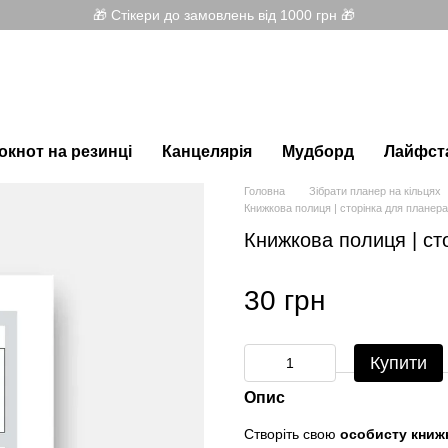
🎁 Стікери до замовлень від 1000 грн 🎁
окнот на резинці
Канцелярія
Мудборд
Лайфст
Головна
Зібрати планер на кільцях
Книжкова полиця | сторінка для планера 
Книжкова полиця | сто
30 грн
Купити
Опис
Створіть свою
особисту книж