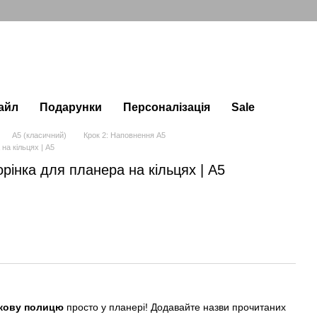
айл
Подарунки
Персоналізація
Sale
А5 (класичний)
Крок 2: Наповнення А5
на кільцях | A5
рінка для планера на кільцях | A5
кову полицю
просто у планері! Додавайте назви прочитаних