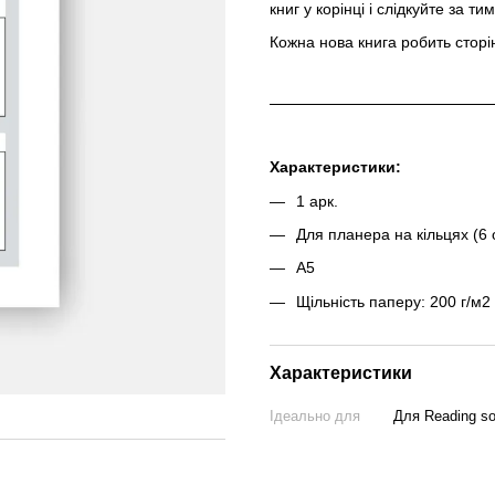
книг у корінці і слідкуйте за т
Кожна нова книга робить сторі
Характеристики:
1 арк.
Для планера на кільцях (6 
А5
Щільність паперу: 200 г/м2
Характеристики
Ідеально для
Для Reading so