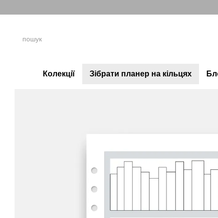
Перейти до основного контенту
Колекції
Зібрати планер на кільцях
Бл