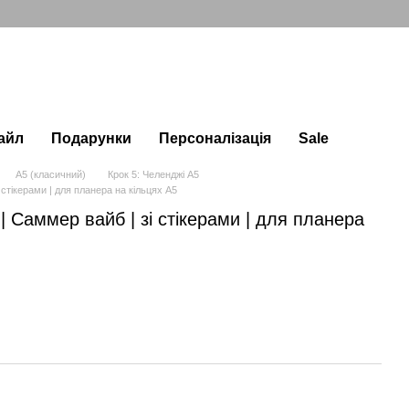
айл
Подарунки
Персоналізація
Sale
А5 (класичний)
Крок 5: Челенджі А5
 стікерами | для планера на кільцях А5
| Саммер вайб | зі стікерами | для планера