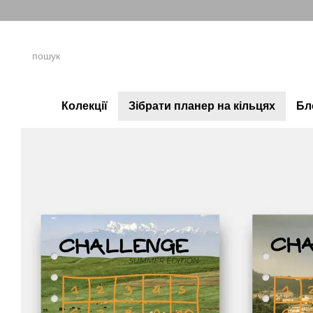
Перейти до основного контенту
Колекції
Зібрати планер на кільцях
Бл