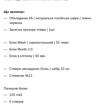
Що включає:
Обкладинка А5 | натуральна італійська шкіра | темно-
червона
Захисна прозора плівка | 1шт.
Блок Week | горизонтальний | 52 тижні
Блок Month 2.0
Блок в клітинку | 50 арк.
Стікери-закладинки Осінь | набір 10 шт.
Стікерпак №12
Паперові блоки:
120 г/м2
6 отворів