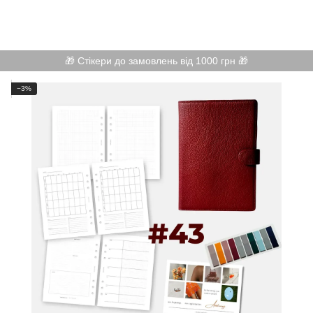
🎁 Стікери до замовлень від 1000 грн 🎁
−3%