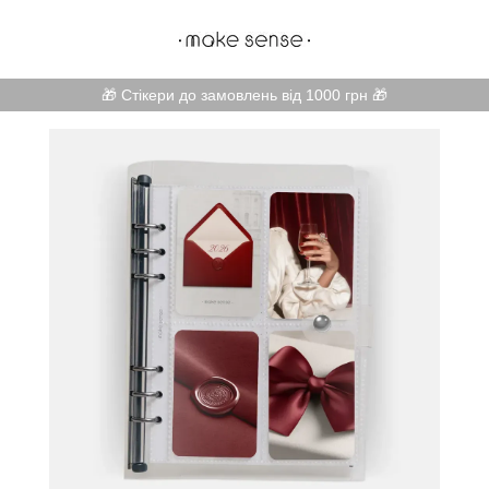
🎁 Стікери до замовлень від 1000 грн 🎁