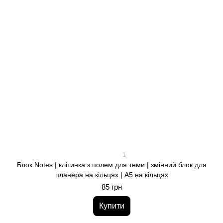
1
Блок Notes | клітинка з полем для теми | змінний блок для
планера на кільцях | A5 на кільцях
85 грн
Купити