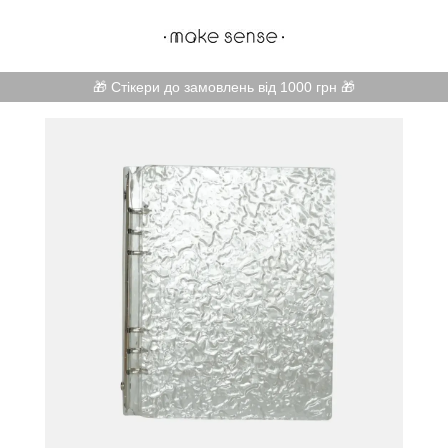
🎁 Стікери до замовлень від 1000 грн 🎁