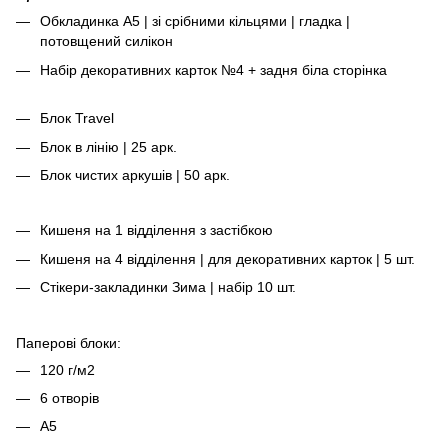
Обкладинка А5 | зі срібними кільцями | гладка |
потовщений силікон
Набір декоративних карток №4 + задня біла сторінка
Блок Travel
Блок в лінію | 25 арк.
Блок чистих аркушів | 50 арк.
Кишеня на 1 відділення з застібкою
Кишеня на 4 відділення | для декоративних карток | 5 шт.
Стікери-закладинки Зима | набір 10 шт.
Паперові блоки:
120 г/м2
6 отворів
А5