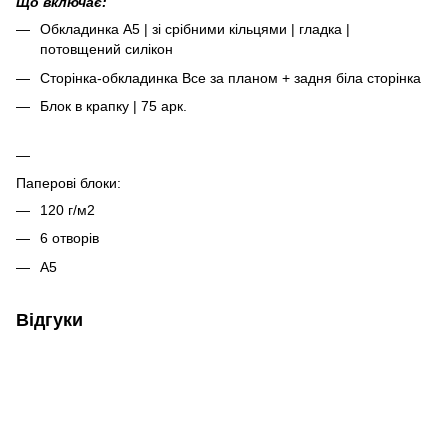
Що включає:
Обкладинка А5 | зі срібними кільцями | гладка |
потовщений силікон
Сторінка-обкладинка Все за планом + задня біла сторінка
Блок в крапку | 75 арк.
Паперові блоки:
120 г/м2
6 отворів
А5
Відгуки