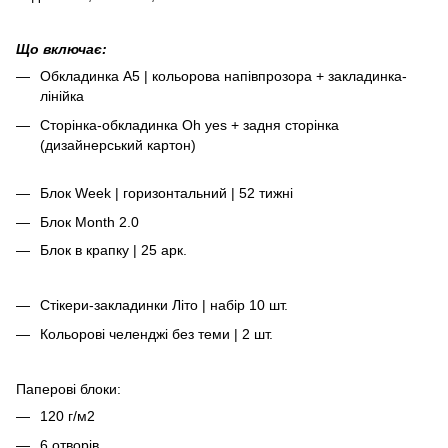
Що включає:
Обкладинка А5 | кольорова напівпрозора + закладинка-
лінійка
Сторінка-обкладинка Oh yes + задня сторінка
(дизайнерський картон)
Блок Week | горизонтальний | 52 тижні
Блок Month 2.0
Блок в крапку | 25 арк.
Стікери-закладинки Літо | набір 10 шт.
Кольорові челенджі без теми | 2 шт.
Паперові блоки:
120 г/м2
6 отворів