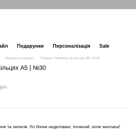
айл
Подарунки
Персоналізація
Sale
Набори на кільцях
Планер Тижневик на кільцях А5 | №30
ільцях А5 | №30
грн
ня та записів. Усі блоки недатовані, починай, коли захочеш!