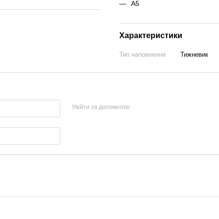
А5
Характеристики
Тип наповнення
Тижневик
Увійти за допомогою