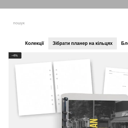
Перейти до основного контенту
Колекції
Зібрати планер на кільцях
Бл
−4%