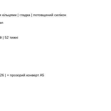
и кільцями | гладка | потовщений силікон
can
 | 52 тижні
26 | + прозорий конверт A5