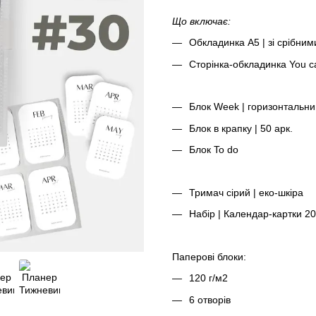
Що включає:
Обкладинка А5 | зі срібним
Сторінка-обкладинка You 
Блок Week | горизонтальний
Блок в крапку | 50 арк.
Блок To do
Тримач сірий | еко-шкіра
Набір | Календар-картки 20
Паперові блоки:
120 г/м2
6 отворів