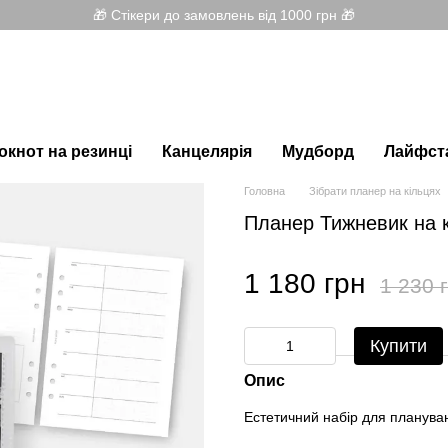
🎁 Стікери до замовлень від 1000 грн 🎁
окнот на резинці
Канцелярія
Мудборд
Лайфст
Головна
Зібрати планер на кільцях
Планер Тижневик на к
1 180 грн
1 230 
Купити
Опис
Естетичний набір для плануван