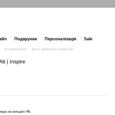
айл
Подарунки
Персоналізація
Sale
А6 (компактний)
Крок 3: Декоративні сторінки А6
6 | Inspire
ера на кільцях А6.