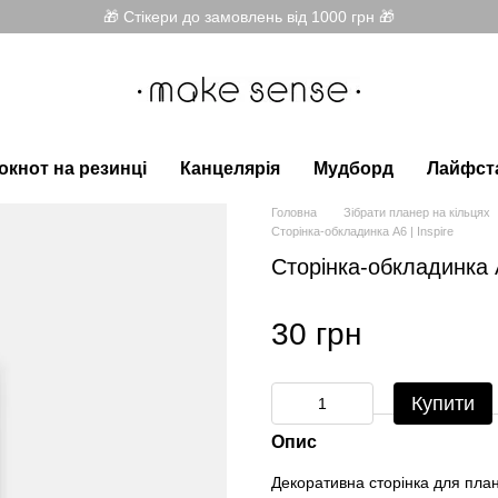
🎁 Стікери до замовлень від 1000 грн 🎁
окнот на резинці
Канцелярія
Мудборд
Лайфст
Головна
Зібрати планер на кільцях
Сторінка-обкладинка А6 | Inspire
Сторінка-обкладинка А
30 грн
Купити
Опис
Декоративна сторінка для план