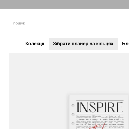
Перейти до основного контенту
Колекції
Зібрати планер на кільцях
Бл