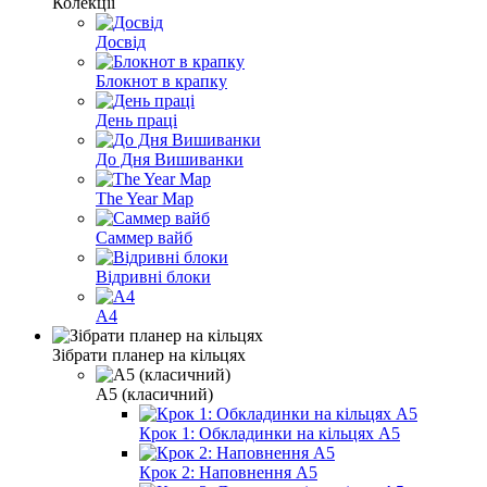
Колекції
Досвід
Блокнот в крапку
День праці
До Дня Вишиванки
The Year Map
Саммер вайб
Відривні блоки
А4
Зібрати планер на кільцях
А5 (класичний)
Крок 1: Обкладинки на кільцях А5
Крок 2: Наповнення А5