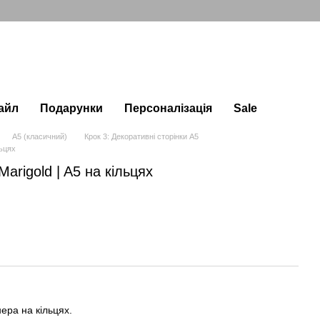
айл
Подарунки
Персоналізація
Sale
А5 (класичний)
Крок 3: Декоративні сторінки А5
льцях
arigold | A5 на кільцях
ера на кільцях.