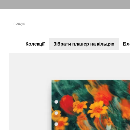
Перейти до основного контенту
Колекції
Зібрати планер на кільцях
Бл