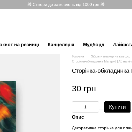
🎁 Стікери до замовлень від 1000 грн 🎁
окнот на резинці
Канцелярія
Мудборд
Лайфст
Головна
Зібрати планер на кільцях
Сторінка-обкладинка Marigold | A5 на кі
Сторінка-обкладинка M
30 грн
Купити
Опис
Декоративна сторінка для план