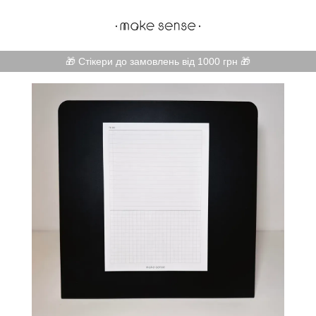
🎁 Стікери до замовлень від 1000 грн 🎁