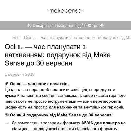
🎁 Стікери до замовлень від 1000 грн 🎁
Блог
Осінь — час планувати з натхненням: подарунок від M
Осінь — час планувати з
натхненням: подарунок від Make
Sense до 30 вересня
1 вересня 2025
🍂
Осінь — час нових початків.
Це ідеальна пора, щоб поставити свіжі цілі, впорядкувати
думки й наповнити свої дні затишком. Планер і чашка гарячого
чаю стають не просто інструментами — вони перетворюють
щоденність на простір для натхнення та внутрішньої гармонії.
🎁
Осінній подарунок від Make Sense до 30 вересня!
До замовлень із товарами формату
A5/A6 для планера на
кільцях
— подарункові сторінки відповідного формату.