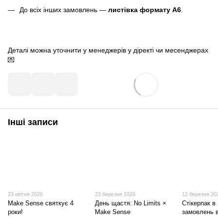
До всіх інших замовлень —
листівка формату A6
.
Деталі можна уточнити у менеджерів у діректі чи месенджерах
💌
Інші записи
23 квітня 2026
23 березня 2026
12 березня 20
Make Sense святкує 4
День щастя: No Limits ×
Стікерпак в
роки!
Make Sense
замовлень в